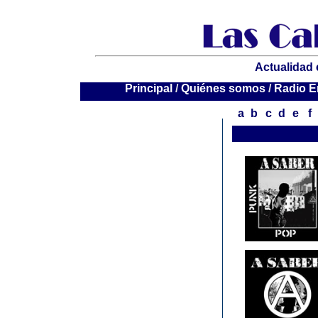
Actualidad 
P
rincipal
/
Quiénes somos
/
Radio E
a
b
c
d
e
f