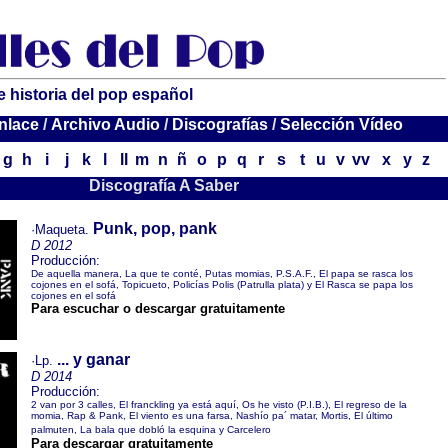
e historia del pop español
nlace
/
Archivo Audio
/
Discografías
/
Selección Vídeo
g
h
i
j
k
l
ll
m
n
ñ
o
p
q
r
s
t
u
v
vv
x
y
z
Discografía A Saber
Punk, pop, pank
·Maqueta.
D 2012
Producción:
De aquella manera, La que te conté, Putas momias, P.S.A.F., El papa se rasca los
cojones en el sofá, Topicueto, Policías Polis (Patrulla plata) y El Rasca se papa los
cojones en el sofá
Para escuchar o descargar gratuitamente
... y ganar
·Lp.
D 2014
Producción:
2 van por 3 calles, El franckling ya está aquí, Os he visto (P.I.B.), El regreso de la
momia, Rap & Pank, El viento es una farsa, Nashío pa´ matar, Mortis, El último
palmuten, La bala que dobló la esquina y Carcelero
Para descargar gratuitamente