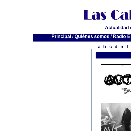
Actualidad 
P
rincipal
/
Quiénes somos
/
Radio E
a
b
c
d
e
f