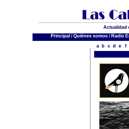
Actualidad 
P
rincipal
/
Quiénes somos
/
Radio E
a
b
c
d
e
f