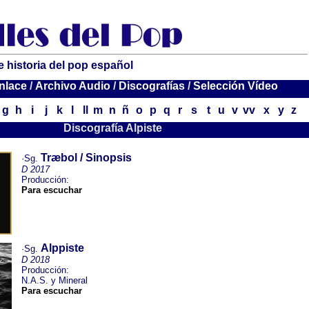
e historia del pop español
nlace
/
Archivo Audio
/
Discografías
/
Selección Vídeo
g
h
i
j
k
l
ll
m
n
ñ
o
p
q
r
s
t
u
v
vv
x
y
z
Discografía Alpiste
Træbol / Sinopsis
·Sg.
D 2017
Producción:
Para escuchar
Alppiste
·Sg.
D 2018
Producción:
N.A.S. y Mineral
Para escuchar