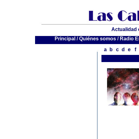
Actualidad 
P
rincipal
/
Quiénes somos
/
Radio E
a
b
c
d
e
f