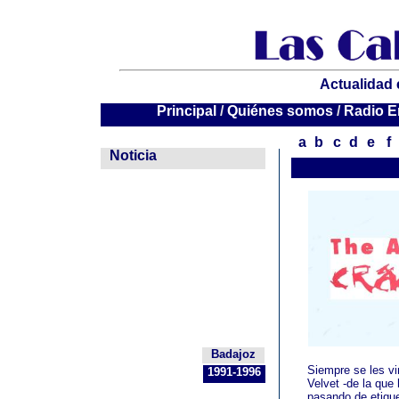
Actualidad 
P
P
P
rincipal
rincipal
rincipal
/
/
/
Quiénes somos
Quiénes somos
Quiénes somos
/
/
/
Radio E
Radio E
Radio E
a
b
c
d
e
f
--
Noticia
Badajoz
Siempre se les vi
1991-1996
Velvet -de la que
pasando de etique